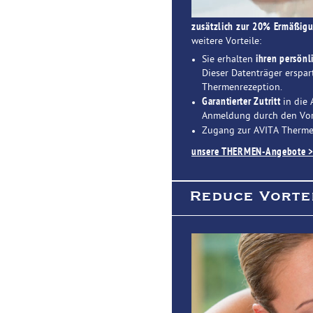
zusätzlich zur 20% Ermäßig
weitere Vorteile:
Sie erhalten
ihren persönl
Dieser Datenträger erspar
Thermenrezeption.
Garantierter Zutritt
in die 
Anmeldung durch den Vort
Zugang zur AVITA Therm
unsere THERMEN-Angebote 
Reduce Vorte