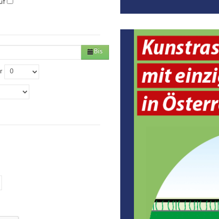
uf
Bis
r